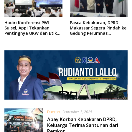
Hadiri Konferensi PWI
Pasca Kebakaran, DPRD
Sulsel, Appi Tekankan
Makassar Segera Pindah ke
Pentingnya UKW dan Etika
Gedung Perumnas
Jurnalistik, Jaga
Hertasning
Profesionalisme
Daerah
September 1, 2025
Abay Korban Kebakaran DPRD,
Keluarga Terima Santunan dari
Pemkot