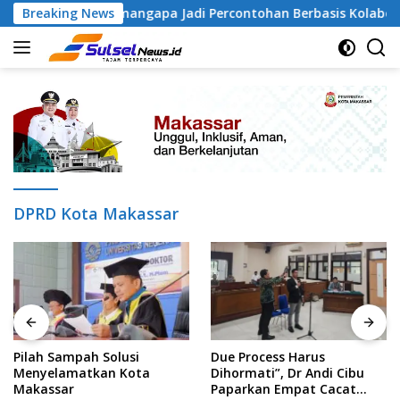
Skip
RT 04 Tamangapa Jadi Percontohan Berbasis Kolaborasi Warga
Breaking News
to
content
DPRD Kota Makassar
Pilah Sampah Solusi
Due Process Harus
Menyelamatkan Kota
Dihormati”, Dr Andi Cibu
Makassar
Paparkan Empat Cacat