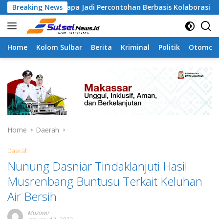
Skip
mangapa Jadi Percontohan Berbasis Kolaborasi Warga
Breaking News
to
content
Home
Kolom Sulbar
Berita
Kriminal
Politik
Otomoti
Home
Daerah
Daerah
Nunung Dasniar Tindaklanjuti Hasil
Musrenbang Buntusu Terkait Keluhan
Air Bersih
Muzawir