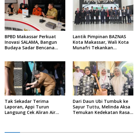
BPBD Makassar Perkuat
Lantik Pimpinan BAZNAS
Inovasi SALAMA, Bangun
Kota Makassar, Wali Kota
Budaya Sadar Bencana
Munafri Tekankan
Sejak Usia Dini
Akuntabilitas dan
Pengelolaan Zakat Berbasis
Data
Tak Sekadar Terima
Dari Daun Ubi Tumbuk ke
Laporan, Appi Turun
Sayur Tuttu, Melinda Aksa
Langsung Cek Aliran Air
Temukan Kedekatan Rasa
PDAM di Permukiman
Nusantara Pada Acara
Warga
Ladies Program APEKSI 2026