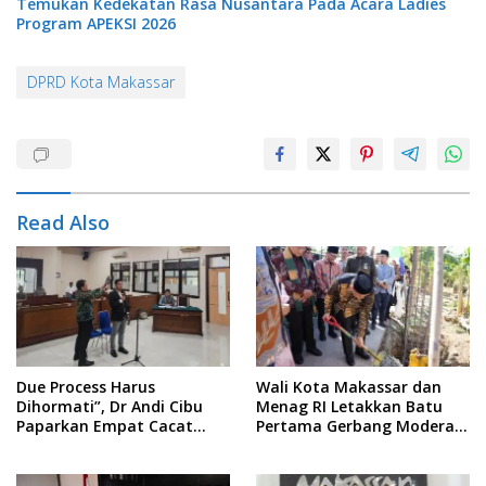
Temukan Kedekatan Rasa Nusantara Pada Acara Ladies
Program APEKSI 2026
DPRD Kota Makassar
Read Also
Due Process Harus
Wali Kota Makassar dan
Dihormati”, Dr Andi Cibu
Menag RI Letakkan Batu
Paparkan Empat Cacat
Pertama Gerbang Moderasi
Yuridis PTDH ASN Morowali
Indonesia di BTP