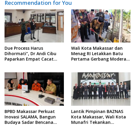
Recommendation for You
Due Process Harus
Wali Kota Makassar dan
Dihormati”, Dr Andi Cibu
Menag RI Letakkan Batu
Paparkan Empat Cacat
Pertama Gerbang Moderasi
Yuridis PTDH ASN Morowali
Indonesia di BTP
BPBD Makassar Perkuat
Lantik Pimpinan BAZNAS
Inovasi SALAMA, Bangun
Kota Makassar, Wali Kota
Budaya Sadar Bencana
Munafri Tekankan
Sejak Usia Dini
Akuntabilitas dan
Pengelolaan Zakat Berbasis