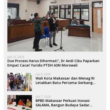
July 23, 2026
Due Process Harus Dihormati”, Dr Andi Cibu Paparkan
Empat Cacat Yuridis PTDH ASN Morowali
July 9, 2026
Wali Kota Makassar dan Menag RI
Letakkan Batu Pertama Gerbang
Moderasi Indonesia di BTP
July 7, 2026
BPBD Makassar Perkuat Inovasi
SALAMA, Bangun Budaya Sadar
Bencana Sejak Usia Dini