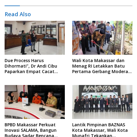
Read Also
Due Process Harus
Wali Kota Makassar dan
Dihormati”, Dr Andi Cibu
Menag RI Letakkan Batu
Paparkan Empat Cacat
Pertama Gerbang Moderasi
Yuridis PTDH ASN Morowali
Indonesia di BTP
BPBD Makassar Perkuat
Lantik Pimpinan BAZNAS
Inovasi SALAMA, Bangun
Kota Makassar, Wali Kota
Budaya Sadar Bencana
Munafri Tekankan