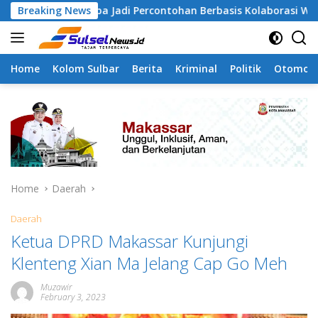
Skip
angapa Jadi Percontohan Berbasis Kolaborasi Warga
Breaking News
P
to
content
Home
Kolom Sulbar
Berita
Kriminal
Politik
Otomoti
Home
Daerah
Daerah
Ketua DPRD Makassar Kunjungi
Klenteng Xian Ma Jelang Cap Go Meh
Muzawir
February 3, 2023