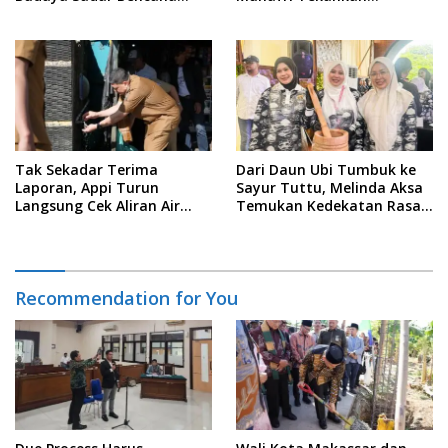
Sejak Usia Dini
Akuntabilitas dan
Pengelolaan Zakat Berbasis
Data
Tak Sekadar Terima
Dari Daun Ubi Tumbuk ke
Laporan, Appi Turun
Sayur Tuttu, Melinda Aksa
Langsung Cek Aliran Air
Temukan Kedekatan Rasa
PDAM di Permukiman
Nusantara Pada Acara
Warga
Ladies Program APEKSI 2026
Recommendation for You