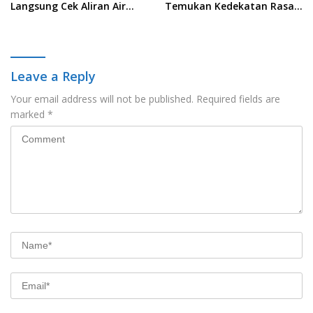
Langsung Cek Aliran Air
Temukan Kedekatan Rasa
PDAM di Permukiman
Nusantara Pada Acara
Warga
Ladies Program APEKSI 2026
Leave a Reply
Your email address will not be published.
Required fields are
marked
*