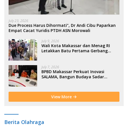
July 23, 2026
Due Process Harus Dihormati”, Dr Andi Cibu Paparkan
Empat Cacat Yuridis PTDH ASN Morowali
July 9, 2026
Wali Kota Makassar dan Menag RI
Letakkan Batu Pertama Gerbang
Moderasi Indonesia di BTP
July 7, 2026
BPBD Makassar Perkuat Inovasi
SALAMA, Bangun Budaya Sadar
Bencana Sejak Usia Dini
View More
Berita Olahraga