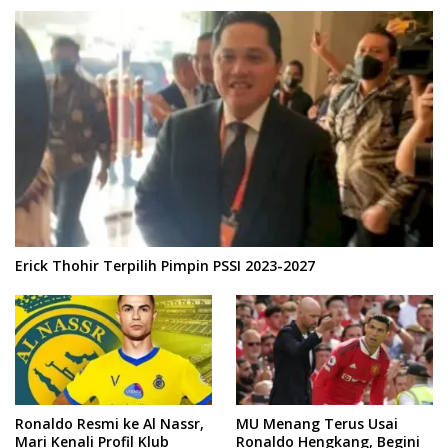
Erick Thohir Terpilih Pimpin PSSI 2023-2027
Ronaldo Resmi ke Al Nassr,
MU Menang Terus Usai
Mari Kenali Profil Klub
Ronaldo Hengkang, Begini