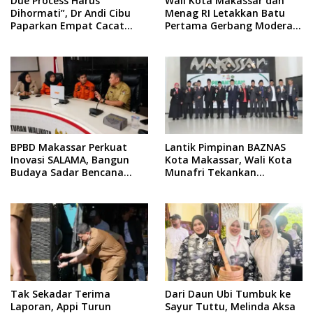
Due Process Harus
Wali Kota Makassar dan
Dihormati”, Dr Andi Cibu
Menag RI Letakkan Batu
Paparkan Empat Cacat
Pertama Gerbang Moderasi
Yuridis PTDH ASN Morowali
Indonesia di BTP
BPBD Makassar Perkuat
Lantik Pimpinan BAZNAS
Inovasi SALAMA, Bangun
Kota Makassar, Wali Kota
Budaya Sadar Bencana
Munafri Tekankan
Sejak Usia Dini
Akuntabilitas dan
Pengelolaan Zakat Berbasis
Data
Tak Sekadar Terima
Dari Daun Ubi Tumbuk ke
Laporan, Appi Turun
Sayur Tuttu, Melinda Aksa