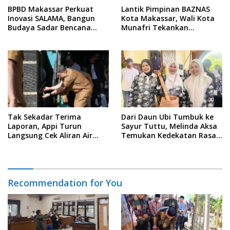
BPBD Makassar Perkuat
Lantik Pimpinan BAZNAS
Inovasi SALAMA, Bangun
Kota Makassar, Wali Kota
Budaya Sadar Bencana
Munafri Tekankan
Sejak Usia Dini
Akuntabilitas dan
Pengelolaan Zakat Berbasis
Data
Tak Sekadar Terima
Dari Daun Ubi Tumbuk ke
Laporan, Appi Turun
Sayur Tuttu, Melinda Aksa
Langsung Cek Aliran Air
Temukan Kedekatan Rasa
PDAM di Permukiman
Nusantara Pada Acara
Warga
Ladies Program APEKSI 2026
Recommendation for You