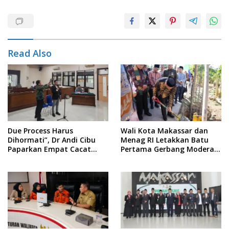
Read Also
Due Process Harus
Wali Kota Makassar dan
Dihormati”, Dr Andi Cibu
Menag RI Letakkan Batu
Paparkan Empat Cacat
Pertama Gerbang Moderasi
Yuridis PTDH ASN Morowali
Indonesia di BTP