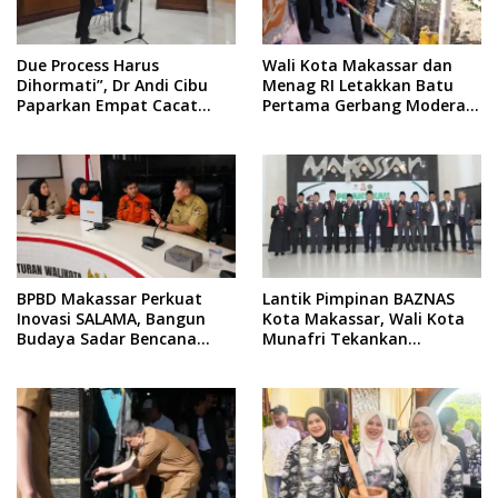
Due Process Harus
Wali Kota Makassar dan
Dihormati”, Dr Andi Cibu
Menag RI Letakkan Batu
Paparkan Empat Cacat
Pertama Gerbang Moderasi
Yuridis PTDH ASN Morowali
Indonesia di BTP
BPBD Makassar Perkuat
Lantik Pimpinan BAZNAS
Inovasi SALAMA, Bangun
Kota Makassar, Wali Kota
Budaya Sadar Bencana
Munafri Tekankan
Sejak Usia Dini
Akuntabilitas dan
Pengelolaan Zakat Berbasis
Data