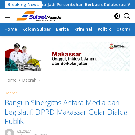
Skip
ngapa Jadi Percontohan Berbasis Kolaborasi Warga
Breaking News
Pi
to
content
Home
Kolom Sulbar
Berita
Kriminal
Politik
Otomoti
Home
Daerah
Daerah
Bangun Sinergitas Antara Media dan
Legislatif, DPRD Makassar Gelar Dialog
Publik
Muzawir