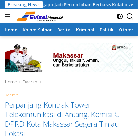
Skip
Tamangapa Jadi Percontohan Berbasis Kolaborasi Warga
Breaking News
to
content
Home
Kolom Sulbar
Berita
Kriminal
Politik
Otomoti
Home
Daerah
Daerah
Perpanjang Kontrak Tower
Telekomunikasi di Antang, Komisi C
DPRD Kota Makassar Segera Tinjau
Lokasi