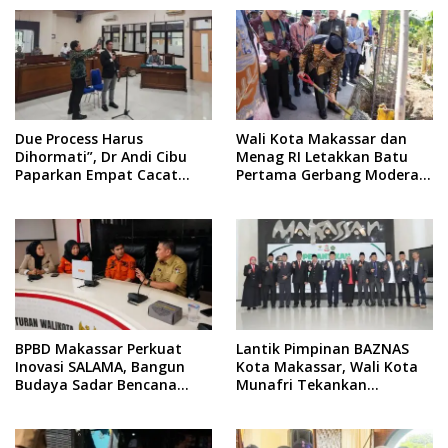
Due Process Harus
Wali Kota Makassar dan
Dihormati”, Dr Andi Cibu
Menag RI Letakkan Batu
Paparkan Empat Cacat
Pertama Gerbang Moderasi
Yuridis PTDH ASN Morowali
Indonesia di BTP
BPBD Makassar Perkuat
Lantik Pimpinan BAZNAS
Inovasi SALAMA, Bangun
Kota Makassar, Wali Kota
Budaya Sadar Bencana
Munafri Tekankan
Sejak Usia Dini
Akuntabilitas dan
Pengelolaan Zakat Berbasis
Data