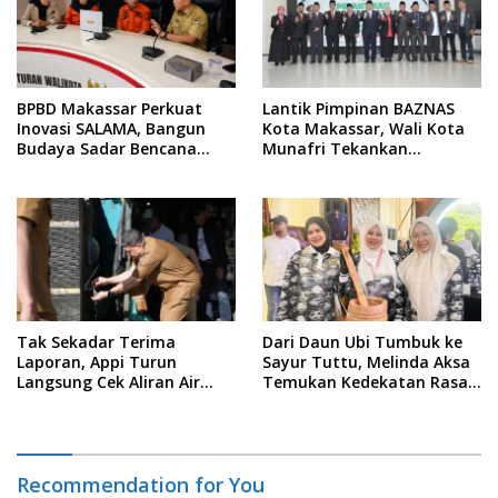
BPBD Makassar Perkuat
Lantik Pimpinan BAZNAS
Inovasi SALAMA, Bangun
Kota Makassar, Wali Kota
Budaya Sadar Bencana
Munafri Tekankan
Sejak Usia Dini
Akuntabilitas dan
Pengelolaan Zakat Berbasis
Data
Tak Sekadar Terima
Dari Daun Ubi Tumbuk ke
Laporan, Appi Turun
Sayur Tuttu, Melinda Aksa
Langsung Cek Aliran Air
Temukan Kedekatan Rasa
PDAM di Permukiman
Nusantara Pada Acara
Warga
Ladies Program APEKSI 2026
Recommendation for You