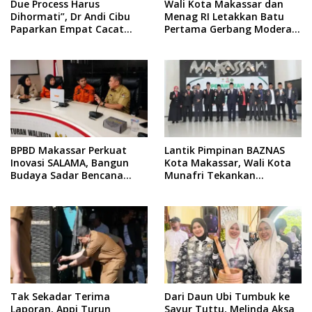
Due Process Harus
Wali Kota Makassar dan
Dihormati”, Dr Andi Cibu
Menag RI Letakkan Batu
Paparkan Empat Cacat
Pertama Gerbang Moderasi
Yuridis PTDH ASN Morowali
Indonesia di BTP
BPBD Makassar Perkuat
Lantik Pimpinan BAZNAS
Inovasi SALAMA, Bangun
Kota Makassar, Wali Kota
Budaya Sadar Bencana
Munafri Tekankan
Sejak Usia Dini
Akuntabilitas dan
Pengelolaan Zakat Berbasis
Data
Tak Sekadar Terima
Dari Daun Ubi Tumbuk ke
Laporan, Appi Turun
Sayur Tuttu, Melinda Aksa