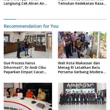
Langsung Cek Aliran Air
Temukan Kedekatan Rasa
PDAM di Permukiman
Nusantara Pada Acara
Warga
Ladies Program APEKSI 2026
Recommendation for You
Due Process Harus
Wali Kota Makassar dan
Dihormati”, Dr Andi Cibu
Menag RI Letakkan Batu
Paparkan Empat Cacat
Pertama Gerbang Moderasi
Yuridis PTDH ASN Morowali
Indonesia di BTP