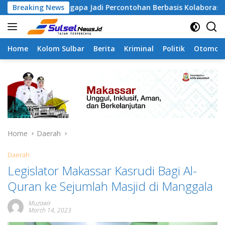
Skip
Tamangapa Jadi Percontohan Berbasis Kolaborasi Warga
Breaking News
to
content
Home
Kolom Sulbar
Berita
Kriminal
Politik
Otomoti
Home
Daerah
Daerah
Legislator Makassar Kasrudi Bagi Al-
Quran ke Sejumlah Masjid di Manggala
Muzawir
March 14, 2023