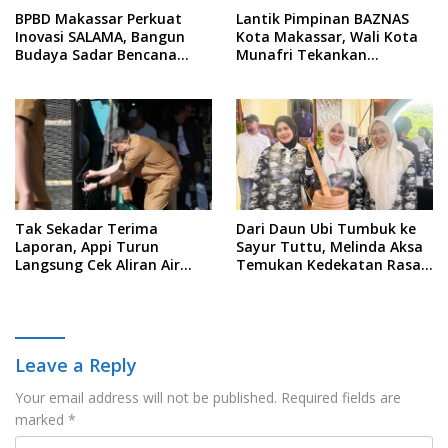
BPBD Makassar Perkuat
Lantik Pimpinan BAZNAS
Inovasi SALAMA, Bangun
Kota Makassar, Wali Kota
Budaya Sadar Bencana
Munafri Tekankan
Sejak Usia Dini
Akuntabilitas dan
Pengelolaan Zakat Berbasis
Data
Tak Sekadar Terima
Dari Daun Ubi Tumbuk ke
Laporan, Appi Turun
Sayur Tuttu, Melinda Aksa
Langsung Cek Aliran Air
Temukan Kedekatan Rasa
PDAM di Permukiman
Nusantara Pada Acara
Warga
Ladies Program APEKSI 2026
Leave a Reply
Your email address will not be published.
Required fields are
marked
*