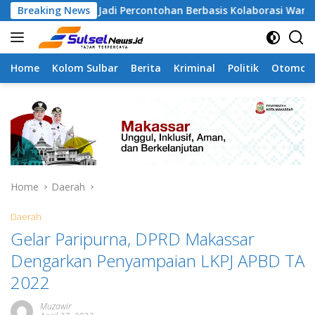
Skip
mangapa Jadi Percontohan Berbasis Kolaborasi Warga
Breaking News
to
content
Home
Kolom Sulbar
Berita
Kriminal
Politik
Otomoti
Home
Daerah
Daerah
Gelar Paripurna, DPRD Makassar
Dengarkan Penyampaian LKPJ APBD TA
2022
Muzawir