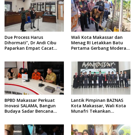
Due Process Harus
Wali Kota Makassar dan
Dihormati”, Dr Andi Cibu
Menag RI Letakkan Batu
Paparkan Empat Cacat
Pertama Gerbang Moderasi
Yuridis PTDH ASN Morowali
Indonesia di BTP
BPBD Makassar Perkuat
Lantik Pimpinan BAZNAS
Inovasi SALAMA, Bangun
Kota Makassar, Wali Kota
Budaya Sadar Bencana
Munafri Tekankan
Sejak Usia Dini
Akuntabilitas dan
Pengelolaan Zakat Berbasis
Data