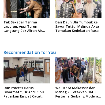
Tak Sekadar Terima
Dari Daun Ubi Tumbuk ke
Laporan, Appi Turun
Sayur Tuttu, Melinda Aksa
Langsung Cek Aliran Air
Temukan Kedekatan Rasa
PDAM di Permukiman
Nusantara Pada Acara
Warga
Ladies Program APEKSI 2026
Recommendation for You
Due Process Harus
Wali Kota Makassar dan
Dihormati”, Dr Andi Cibu
Menag RI Letakkan Batu
Paparkan Empat Cacat
Pertama Gerbang Moderasi
Yuridis PTDH ASN Morowali
Indonesia di BTP