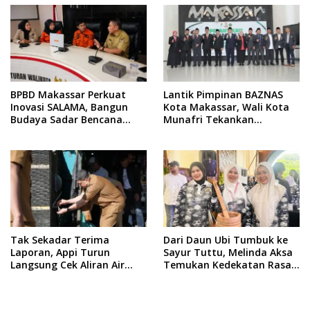
BPBD Makassar Perkuat
Lantik Pimpinan BAZNAS
Inovasi SALAMA, Bangun
Kota Makassar, Wali Kota
Budaya Sadar Bencana
Munafri Tekankan
Sejak Usia Dini
Akuntabilitas dan
Pengelolaan Zakat Berbasis
Data
Tak Sekadar Terima
Dari Daun Ubi Tumbuk ke
Laporan, Appi Turun
Sayur Tuttu, Melinda Aksa
Langsung Cek Aliran Air
Temukan Kedekatan Rasa
PDAM di Permukiman
Nusantara Pada Acara
Warga
Ladies Program APEKSI 2026