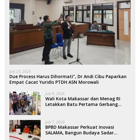
July 23, 2026
Due Process Harus Dihormati”, Dr Andi Cibu Paparkan
Empat Cacat Yuridis PTDH ASN Morowali
July 9, 2026
Wali Kota Makassar dan Menag RI
Letakkan Batu Pertama Gerbang
Moderasi Indonesia di BTP
July 7, 2026
BPBD Makassar Perkuat Inovasi
SALAMA, Bangun Budaya Sadar
Bencana Sejak Usia Dini