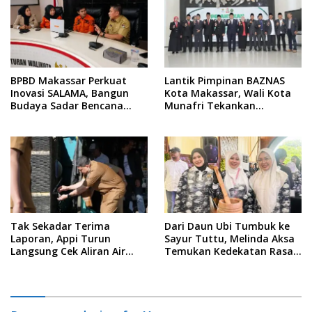
BPBD Makassar Perkuat
Lantik Pimpinan BAZNAS
Inovasi SALAMA, Bangun
Kota Makassar, Wali Kota
Budaya Sadar Bencana
Munafri Tekankan
Sejak Usia Dini
Akuntabilitas dan
Pengelolaan Zakat Berbasis
Data
Tak Sekadar Terima
Dari Daun Ubi Tumbuk ke
Laporan, Appi Turun
Sayur Tuttu, Melinda Aksa
Langsung Cek Aliran Air
Temukan Kedekatan Rasa
PDAM di Permukiman
Nusantara Pada Acara
Warga
Ladies Program APEKSI 2026