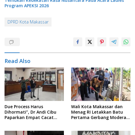
Temukan Kedekatan Rasa Nusantara Pada Acara Ladies
Program APEKSI 2026
DPRD Kota Makassar
Read Also
Due Process Harus
Wali Kota Makassar dan
Dihormati”, Dr Andi Cibu
Menag RI Letakkan Batu
Paparkan Empat Cacat
Pertama Gerbang Moderasi
Yuridis PTDH ASN Morowali
Indonesia di BTP