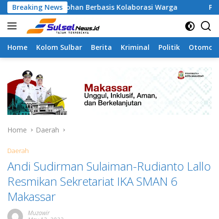
Skip
contohan Berbasis Kolaborasi Warga
Breaking News
Pilah Sampah Sol
to
content
Home
Kolom Sulbar
Berita
Kriminal
Politik
Otomoti
Home
Daerah
Daerah
Andi Sudirman Sulaiman-Rudianto Lallo
Resmikan Sekretariat IKA SMAN 6
Makassar
Muzawir