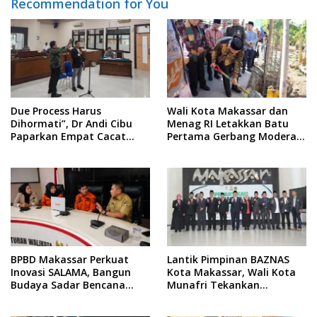
Recommendation for You
Due Process Harus
Wali Kota Makassar dan
Dihormati”, Dr Andi Cibu
Menag RI Letakkan Batu
Paparkan Empat Cacat
Pertama Gerbang Moderasi
Yuridis PTDH ASN Morowali
Indonesia di BTP
BPBD Makassar Perkuat
Lantik Pimpinan BAZNAS
Inovasi SALAMA, Bangun
Kota Makassar, Wali Kota
Budaya Sadar Bencana
Munafri Tekankan
Sejak Usia Dini
Akuntabilitas dan
Pengelolaan Zakat Berbasis