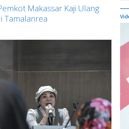
Pemkot Makassar Kaji Ulang
di Tamalanrea
Vid
Vide
Play