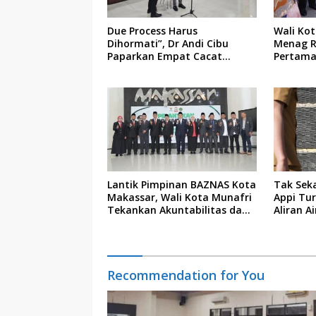
Due Process Harus
Wali Ko
Dihormati”, Dr Andi Cibu
Menag R
Paparkan Empat Cacat
Pertama
Yuridis PTDH ASN Morowali
Indonesi
Lantik Pimpinan BAZNAS Kota
Tak Sek
Makassar, Wali Kota Munafri
Appi Tu
Tekankan Akuntabilitas dan
Aliran A
Pengelolaan Zakat Berbasis
Permuk
Data
Recommendation for You