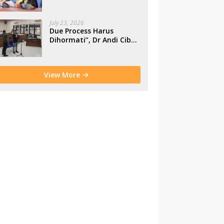
Makassar
July 23, 2026
Due Process Harus
Dihormati”, Dr Andi Cibu
Paparkan Empat Cacat
Yuridis PTDH ASN
Morowali
View More