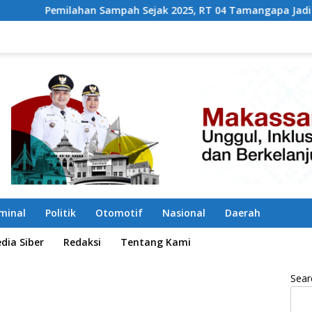
ah Sejak 2025, RT 04 Tamangapa Jadi Percontohan Berbasis K
iminal
Politik
Otomotif
Nasional
Daerah
ia Siber
Redaksi
Tentang Kami
Sear