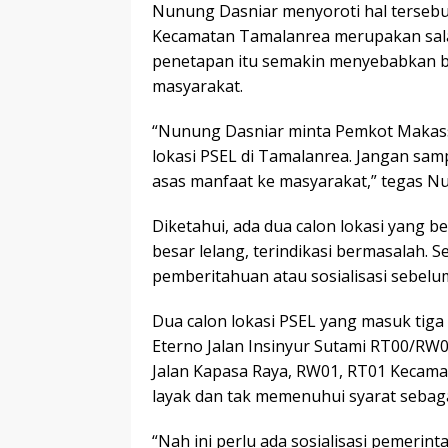
Nunung Dasniar menyoroti hal tersebut
Kecamatan Tamalanrea merupakan salah 
penetapan itu semakin menyebabkan b
masyarakat.
“Nunung Dasniar minta Pemkot Makassa
lokasi PSEL di Tamalanrea. Jangan sa
asas manfaat ke masyarakat,” tegas Nu
Diketahui, ada dua calon lokasi yang 
besar lelang, terindikasi bermasalah. S
pemberitahuan atau sosialisasi sebelu
Dua calon lokasi PSEL yang masuk tiga
Eterno Jalan Insinyur Sutami RT00/RW
Jalan Kapasa Raya, RW01, RT01 Kecamata
layak dan tak memenuhui syarat sebaga
“Nah ini perlu ada sosialisasi pemerinta