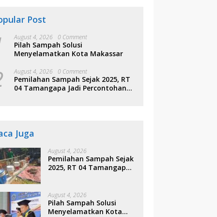
opular Post
1
August 4, 2026
0 Comment
Pilah Sampah Solusi
Menyelamatkan Kota Makassar
2
August 4, 2026
0 Comment
Pemilahan Sampah Sejak 2025, RT
04 Tamangapa Jadi Percontohan
Berbasis Kolaborasi Warga
aca Juga
August 4, 2026
Pemilahan Sampah Sejak
2025, RT 04 Tamangapa
Jadi Percontohan
Berbasis Kolaborasi
Warga
August 4, 2026
Pilah Sampah Solusi
Menyelamatkan Kota