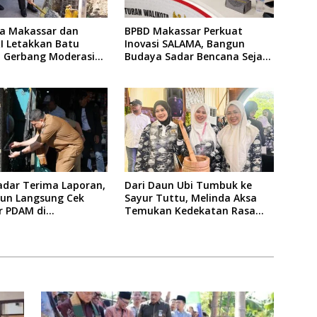
ta Makassar dan
BPBD Makassar Perkuat
I Letakkan Batu
Inovasi SALAMA, Bangun
 Gerbang Moderasi
Budaya Sadar Bencana Sejak
a di BTP
Usia Dini
adar Terima Laporan,
Dari Daun Ubi Tumbuk ke
run Langsung Cek
Sayur Tuttu, Melinda Aksa
ir PDAM di
Temukan Kedekatan Rasa
iman Warga
Nusantara Pada Acara Ladies
Program APEKSI 2026