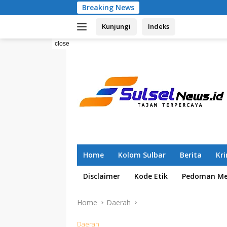
Skip
Breaking News
Pemilahan Samp
to
Kunjungi
Indeks
content
close
Home
Kolom Sulbar
Berita
Kr
Disclaimer
Kode Etik
Pedoman Med
Home
Daerah
Daerah