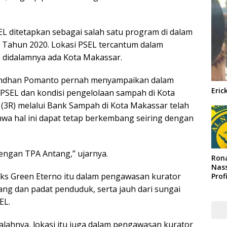
L ditetapkan sebagai salah satu program di dalam
9 Tahun 2020. Lokasi PSEL tercantum dalam
, didalamnya ada Kota Makassar.
Ramdhan Pomanto pernah menyampaikan dalam
Eric
PSEL dan kondisi pengelolaan sampah di Kota
 (3R) melalui Bank Sampah di Kota Makassar telah
wa hal ini dapat tetap berkembang seiring dengan
dengan TPA Antang,” ujarnya.
Rona
Nass
s Green Eterno itu dalam pengawasan kurator
Prof
Arab
ang dan padat penduduk, serta jauh dari sungai
EL.
alahnya, lokasi itu juga dalam pengawasan kurator