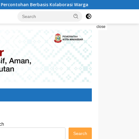
olaborasi Warga
Pilah Sampah Solusi Menyelamatkan 
close
ch
Search