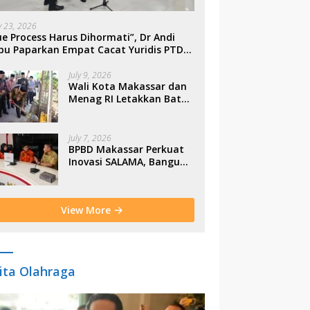
ly 23, 2026
e Process Harus Dihormati”, Dr Andi
bu Paparkan Empat Cacat Yuridis PTDH
SN Morowali
July 9, 2026
Wali Kota Makassar dan
Menag RI Letakkan Batu
Pertama Gerbang
Moderasi Indonesia di
BTP
July 7, 2026
BPBD Makassar Perkuat
Inovasi SALAMA, Bangun
Budaya Sadar Bencana
Sejak Usia Dini
View More
ita Olahraga