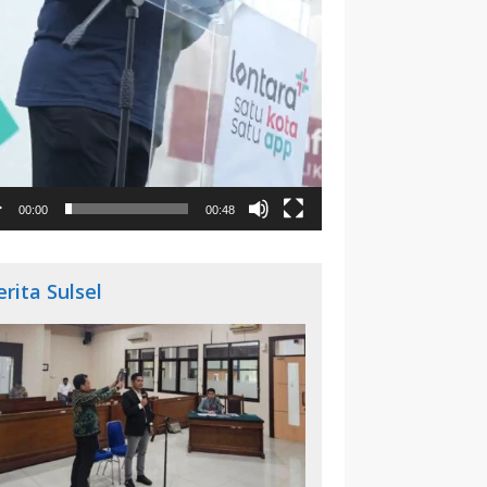
00:00
00:48
erita Sulsel