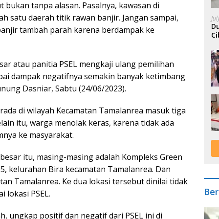
 bukan tanpa alasan. Pasalnya, kawasan di
satu daerah titik rawan banjir. Jangan sampai,
Ju
Du
anjir tambah parah karena berdampak ke
Ci
A
r atau panitia PSEL mengkaji ulang pemilihan
mpai dampak negatifnya semakin banyak ketimbang
nung Dasniar, Sabtu (24/06/2023).
berada di wilayah Kecamatan Tamalanrea masuk tiga
elain itu, warga menolak keras, karena tidak ada
mnya ke masyarakat.
 besar itu, masing-masing adalah Kompleks Green
05, kelurahan Bira kecamatan Tamalanrea. Dan
n Tamalanrea. Ke dua lokasi tersebut dinilai tidak
Ber
i lokasi PSEL.
h, ungkap positif dan negatif dari PSEL ini di