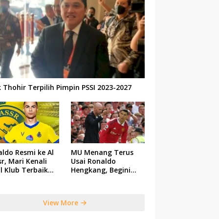
k Thohir Terpilih Pimpin PSSI 2023-2027
ldo Resmi ke Al
MU Menang Terus
r, Mari Kenali
Usai Ronaldo
il Klub Terbaik
Hengkang, Begini
 Saudi Tersebut
Respon Ten Hag
View More