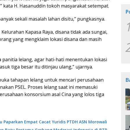
” kata H. Hasanuddin tokoh masyarakat setempat.
P
banyak sekali masalah lahan disitu,” pungkasnya.
 Kelurahan Kapasa Raya, disana tidak ada sungai,
 orang yang mengklaim lokasi disana dan masih
panitia lelang, agar hati-hati menentukan lokasi
uk tiga besar itu ditinjau ulang,” ujarnya.
B
buka tahapan lelang untuk mencari perusahaan
akan PSEL. Proses lelang saat ini memasuki
usahaan konsorsium asal Cina yang lolos tiga
ibu Paparkan Empat Cacat Yuridis PTDH ASN Morowali
an Batu Pertama Gerbang Moderasi Indonesia di BTP