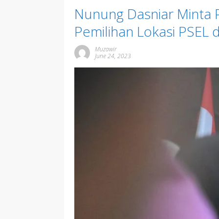
Nunung Dasniar Minta 
Pemilihan Lokasi PSEL 
Muzawir
June 24, 2023