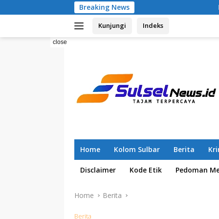
Skip
Breaking News
Pemilahan Sampah Sejak
to
Kunjungi
Indeks
content
close
Home
Kolom Sulbar
Berita
Kr
Disclaimer
Kode Etik
Pedoman Med
Home
Berita
Berita