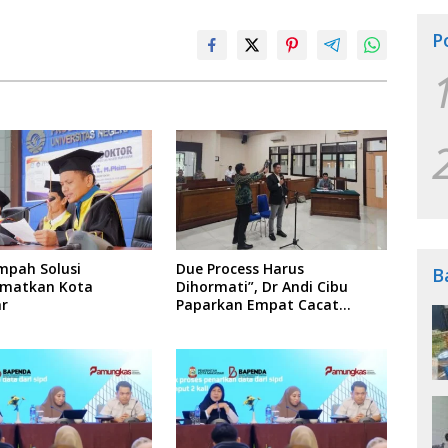
P
mpah Solusi
Due Process Harus
B
matkan Kota
Dihormati”, Dr Andi Cibu
r
Paparkan Empat Cacat
Yuridis PTDH ASN Morowali