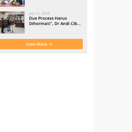
Makassar
July 23, 2026
Due Process Harus
Dihormati”, Dr Andi Cibu
Paparkan Empat Cacat
Yuridis PTDH ASN
Morowali
View More