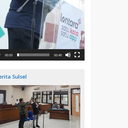
00:00
00:48
erita Sulsel