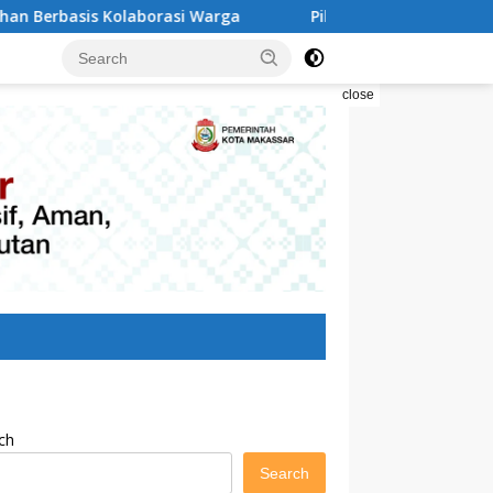
i Warga
Pilah Sampah Solusi Menyelamatkan Kota Mak
close
ch
Search