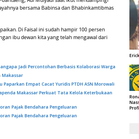
-bantaeng, Adi Mulyadi saat ikut mendampingi
ilayahnya bersama Babinsa dan Bhabinkamtibmas
aikan. Di Faisal ini sudah hampir 100 persen
uangan ibu dewan kita yang telah mengawal dari
Eric
angapa Jadi Percontohan Berbasis Kolaborasi Warga
a Makassar
ibu Paparkan Empat Cacat Yuridis PTDH ASN Morowali
Bapenda Makassar Perkuat Tata Kelola Keterbukaan
Rona
Nass
oran Pajak Bendahara Pengeluaran
Prof
Arab
oran Pajak Bendahara Pengeluaran