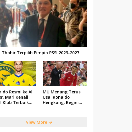
k Thohir Terpilih Pimpin PSSI 2023-2027
ldo Resmi ke Al
MU Menang Terus
r, Mari Kenali
Usai Ronaldo
il Klub Terbaik
Hengkang, Begini
 Saudi Tersebut
Respon Ten Hag
View More