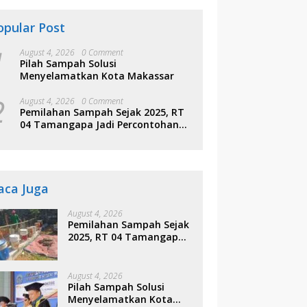
opular Post
1
August 4, 2026
0 Comment
Pilah Sampah Solusi
Menyelamatkan Kota Makassar
2
August 4, 2026
0 Comment
Pemilahan Sampah Sejak 2025, RT
04 Tamangapa Jadi Percontohan
Berbasis Kolaborasi Warga
aca Juga
August 4, 2026
Pemilahan Sampah Sejak
2025, RT 04 Tamangapa
Jadi Percontohan
Berbasis Kolaborasi
Warga
August 4, 2026
Pilah Sampah Solusi
Menyelamatkan Kota