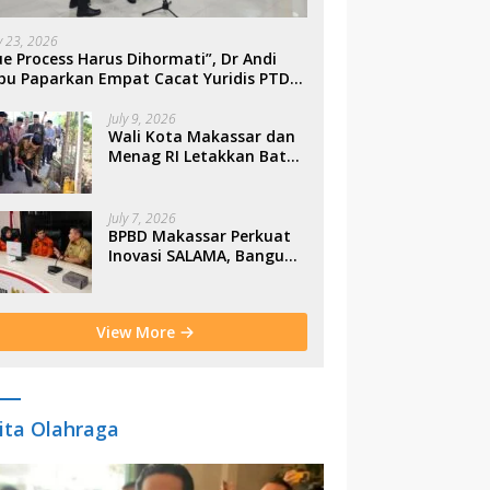
ly 23, 2026
e Process Harus Dihormati”, Dr Andi
bu Paparkan Empat Cacat Yuridis PTDH
SN Morowali
July 9, 2026
Wali Kota Makassar dan
Menag RI Letakkan Batu
Pertama Gerbang
Moderasi Indonesia di
BTP
July 7, 2026
BPBD Makassar Perkuat
Inovasi SALAMA, Bangun
Budaya Sadar Bencana
Sejak Usia Dini
View More
ita Olahraga