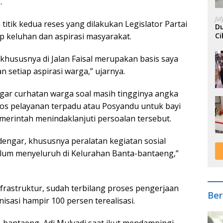
.
Ju
tik kedua reses yang dilakukan Legislator Partai
Du
Ci
 keluhan dan aspirasi masyarakat.
A
khususnya di Jalan Faisal merupakan basis saya
n setiap aspirasi warga,” ujarnya.
ngar curhatan warga soal masih tingginya angka
 pos pelayanan terpadu atau Posyandu untuk bayi
emerintah menindaklanjuti persoalan tersebut.
dengar, khususnya peralatan kegiatan sosial
elum menyeluruh di Kelurahan Banta-bantaeng,”
astruktur, sudah terbilang proses pengerjaan
Ber
sasi hampir 100 persen terealisasi.