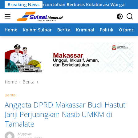
Skip
di Percontohan Berbasis Kolaborasi Warga
Breaking News
Pilah Samp
to
content
Home
Kolom Sulbar
Berita
Kriminal
Politik
Otomoti
Home
Berita
Berita
Anggota DPRD Makassar Budi Hastuti
Janji Perjuangkan Nasib UMKM di
Tamalate
Muzawir