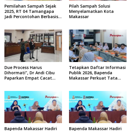
Pemilahan Sampah Sejak
Pilah Sampah Solusi
2025, RT 04 Tamangapa
Menyelamatkan Kota
Jadi Percontohan Berbasis
Makassar
Kolaborasi Warga
Due Process Harus
Tetapkan Daftar Informasi
Dihormati”, Dr Andi Cibu
Publik 2026, Bapenda
Paparkan Empat Cacat
Makassar Perkuat Tata
Yuridis PTDH ASN Morowali
Kelola Keterbukaan
Informasi
Bapenda Makassar Hadiri
Bapenda Makassar Hadiri