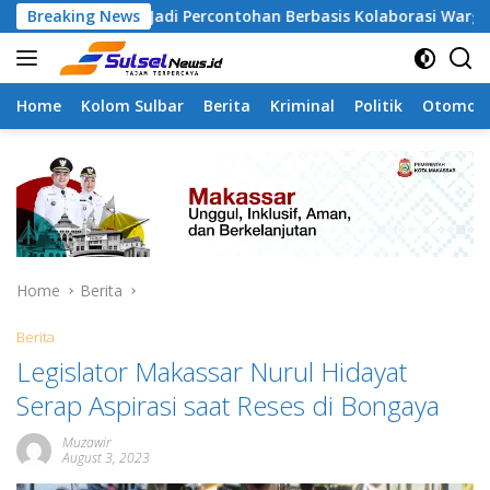
Skip
apa Jadi Percontohan Berbasis Kolaborasi Warga
Breaking News
Pil
to
content
Home
Kolom Sulbar
Berita
Kriminal
Politik
Otomoti
Home
Berita
Berita
Legislator Makassar Nurul Hidayat
Serap Aspirasi saat Reses di Bongaya
Muzawir
August 3, 2023