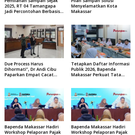
Pemilahan Sampah Sejak
Pilah Sampah Solusi
2025, RT 04 Tamangapa
Menyelamatkan Kota
Jadi Percontohan Berbasis
Makassar
Kolaborasi Warga
Due Process Harus
Tetapkan Daftar Informasi
Dihormati”, Dr Andi Cibu
Publik 2026, Bapenda
Paparkan Empat Cacat
Makassar Perkuat Tata
Yuridis PTDH ASN Morowali
Kelola Keterbukaan
Informasi
Bapenda Makassar Hadiri
Bapenda Makassar Hadiri
Workshop Pelaporan Pajak
Workshop Pelaporan Pajak