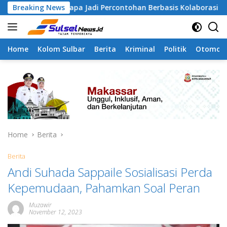
Skip
amangapa Jadi Percontohan Berbasis Kolaborasi Warga
Breaking News
to
content
Home
Kolom Sulbar
Berita
Kriminal
Politik
Otomoti
Home
Berita
Berita
Andi Suhada Sappaile Sosialisasi Perda
Kepemudaan, Pahamkan Soal Peran
Muzawir
November 12, 2023