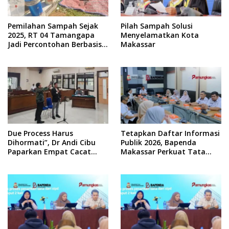
Pemilahan Sampah Sejak
Pilah Sampah Solusi
2025, RT 04 Tamangapa
Menyelamatkan Kota
Jadi Percontohan Berbasis
Makassar
Kolaborasi Warga
Due Process Harus
Tetapkan Daftar Informasi
Dihormati”, Dr Andi Cibu
Publik 2026, Bapenda
Paparkan Empat Cacat
Makassar Perkuat Tata
Yuridis PTDH ASN Morowali
Kelola Keterbukaan
Informasi