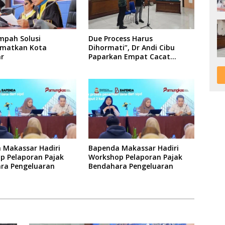
mpah Solusi
Due Process Harus
matkan Kota
Dihormati”, Dr Andi Cibu
r
Paparkan Empat Cacat
Yuridis PTDH ASN Morowali
 Makassar Hadiri
Bapenda Makassar Hadiri
p Pelaporan Pajak
Workshop Pelaporan Pajak
ra Pengeluaran
Bendahara Pengeluaran