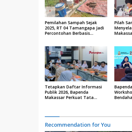
Pemilahan Sampah Sejak
Pilah Sa
2025, RT 04 Tamangapa Jadi
Menyela
Percontohan Berbasis
Makassa
Kolaborasi Warga
Tetapkan Daftar Informasi
Bapenda
Publik 2026, Bapenda
Worksho
Makassar Perkuat Tata
Bendaha
Kelola Keterbukaan Informasi
Recommendation for You