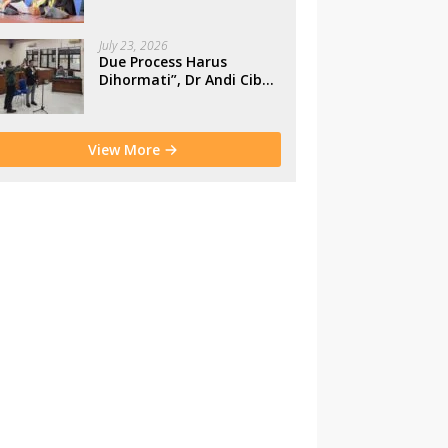
Makassar
July 23, 2026
Due Process Harus
Dihormati”, Dr Andi Cibu
Paparkan Empat Cacat
Yuridis PTDH ASN
Morowali
View More