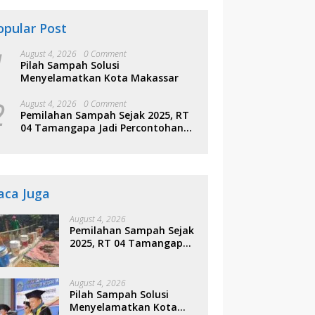
opular Post
1
August 4, 2026
0 Comment
Pilah Sampah Solusi
Menyelamatkan Kota Makassar
2
August 4, 2026
0 Comment
Pemilahan Sampah Sejak 2025, RT
04 Tamangapa Jadi Percontohan
Berbasis Kolaborasi Warga
aca Juga
August 4, 2026
Pemilahan Sampah Sejak
2025, RT 04 Tamangapa
Jadi Percontohan
Berbasis Kolaborasi
Warga
August 4, 2026
Pilah Sampah Solusi
Menyelamatkan Kota