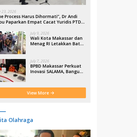
ly 23, 2026
e Process Harus Dihormati”, Dr Andi
bu Paparkan Empat Cacat Yuridis PTDH
SN Morowali
July 9, 2026
Wali Kota Makassar dan
Menag RI Letakkan Batu
Pertama Gerbang
Moderasi Indonesia di
BTP
July 7, 2026
BPBD Makassar Perkuat
Inovasi SALAMA, Bangun
Budaya Sadar Bencana
Sejak Usia Dini
View More
ita Olahraga