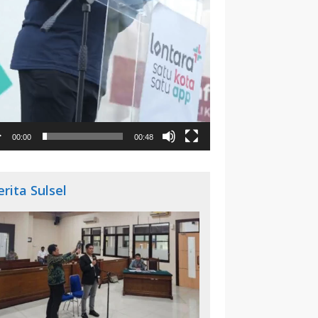
00:00
00:48
erita Sulsel