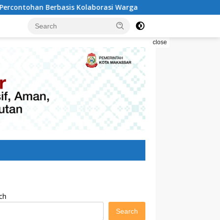
laborasi Warga
Pilah Sampah Solusi Menyelamatkan K
close
ch
Search