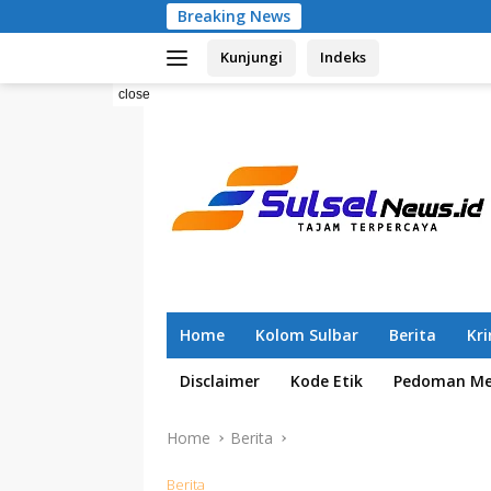
Skip
Breaking News
Pemilahan Sampa
to
Kunjungi
Indeks
content
close
Home
Kolom Sulbar
Berita
Kr
Disclaimer
Kode Etik
Pedoman Med
Home
Berita
Berita