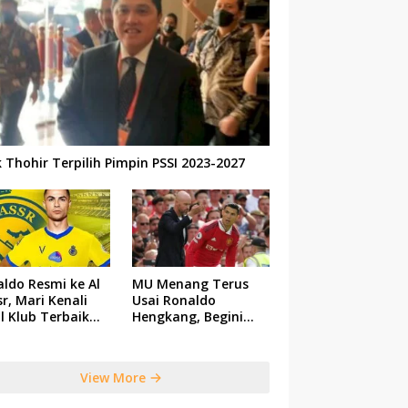
k Thohir Terpilih Pimpin PSSI 2023-2027
ldo Resmi ke Al
MU Menang Terus
r, Mari Kenali
Usai Ronaldo
il Klub Terbaik
Hengkang, Begini
 Saudi Tersebut
Respon Ten Hag
View More