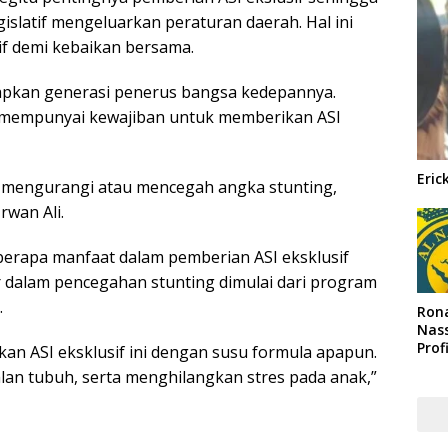
slatif mengeluarkan peraturan daerah. Hal ini
if demi kebaikan bersama.
iapkan generasi penerus bangsa kedepannya.
u mempunyai kewajiban untuk memberikan ASI
Eric
at mengurangi atau mencegah angka stunting,
rwan Ali.
beberapa manfaat dalam pemberian ASI eksklusif
r dalam pencegahan stunting dimulai dari program
.
Rona
Nass
Prof
kan ASI eksklusif ini dengan susu formula apapun.
Arab
n tubuh, serta menghilangkan stres pada anak,”