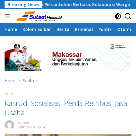
Skip
a Jadi Percontohan Berbasis Kolaborasi Warga
Breaking News
Pilah
to
content
Home
Kolom Sulbar
Berita
Kriminal
Politik
Otomoti
Home
Berita
Berita
Kasrudi Sosialisasi Perda Retribusi Jasa
Usaha
Muzawir
February 9, 2024