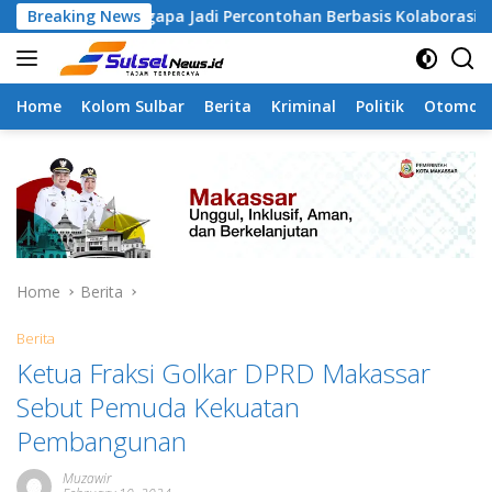
Skip
amangapa Jadi Percontohan Berbasis Kolaborasi Warga
Breaking News
to
content
Home
Kolom Sulbar
Berita
Kriminal
Politik
Otomoti
Home
Berita
Berita
Ketua Fraksi Golkar DPRD Makassar
Sebut Pemuda Kekuatan
Pembangunan
Muzawir