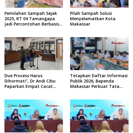
Pemilahan Sampah Sejak
Pilah Sampah Solusi
2025, RT 04 Tamangapa
Menyelamatkan Kota
Jadi Percontohan Berbasis
Makassar
Kolaborasi Warga
Due Process Harus
Tetapkan Daftar Informasi
Dihormati”, Dr Andi Cibu
Publik 2026, Bapenda
Paparkan Empat Cacat
Makassar Perkuat Tata
Yuridis PTDH ASN Morowali
Kelola Keterbukaan
Informasi