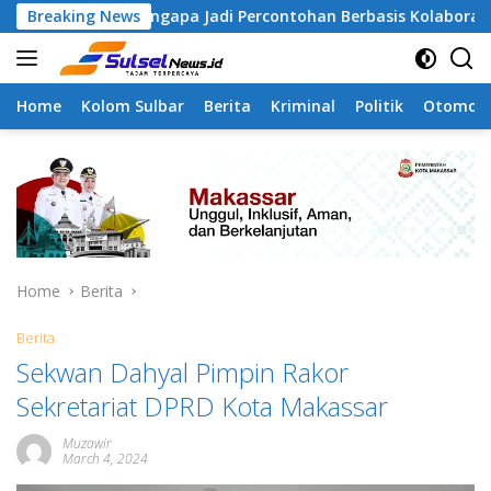
Skip
 Tamangapa Jadi Percontohan Berbasis Kolaborasi Warga
Breaking News
to
content
Home
Kolom Sulbar
Berita
Kriminal
Politik
Otomoti
Home
Berita
Berita
Sekwan Dahyal Pimpin Rakor
Sekretariat DPRD Kota Makassar
Muzawir
March 4, 2024