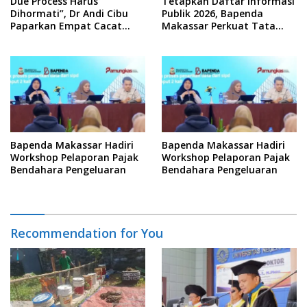
Due Process Harus
Tetapkan Daftar Informasi
Dihormati”, Dr Andi Cibu
Publik 2026, Bapenda
Paparkan Empat Cacat
Makassar Perkuat Tata
Yuridis PTDH ASN Morowali
Kelola Keterbukaan
Informasi
Bapenda Makassar Hadiri
Bapenda Makassar Hadiri
Workshop Pelaporan Pajak
Workshop Pelaporan Pajak
Bendahara Pengeluaran
Bendahara Pengeluaran
Recommendation for You