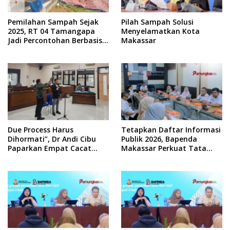
Pemilahan Sampah Sejak
Pilah Sampah Solusi
2025, RT 04 Tamangapa
Menyelamatkan Kota
Jadi Percontohan Berbasis
Makassar
Kolaborasi Warga
Due Process Harus
Tetapkan Daftar Informasi
Dihormati”, Dr Andi Cibu
Publik 2026, Bapenda
Paparkan Empat Cacat
Makassar Perkuat Tata
Yuridis PTDH ASN Morowali
Kelola Keterbukaan
Informasi