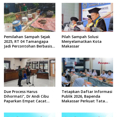
Pemilahan Sampah Sejak
Pilah Sampah Solusi
2025, RT 04 Tamangapa
Menyelamatkan Kota
Jadi Percontohan Berbasis
Makassar
Kolaborasi Warga
Due Process Harus
Tetapkan Daftar Informasi
Dihormati”, Dr Andi Cibu
Publik 2026, Bapenda
Paparkan Empat Cacat
Makassar Perkuat Tata
Yuridis PTDH ASN Morowali
Kelola Keterbukaan
Informasi