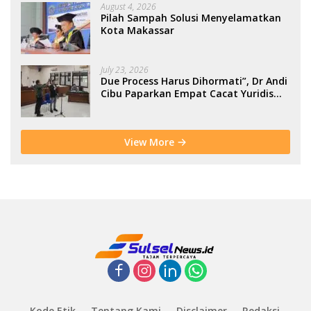
August 4, 2026
Pilah Sampah Solusi Menyelamatkan
Kota Makassar
July 23, 2026
Due Process Harus Dihormati”, Dr Andi
Cibu Paparkan Empat Cacat Yuridis
PTDH ASN Morowali
View More
Kode Etik
Tentang Kami
Disclaimer
Redaksi