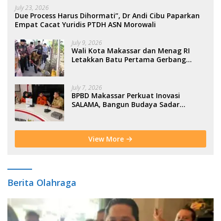
July 23, 2026
Due Process Harus Dihormati”, Dr Andi Cibu Paparkan
Empat Cacat Yuridis PTDH ASN Morowali
July 9, 2026
Wali Kota Makassar dan Menag RI
Letakkan Batu Pertama Gerbang
Moderasi Indonesia di BTP
July 7, 2026
BPBD Makassar Perkuat Inovasi
SALAMA, Bangun Budaya Sadar
Bencana Sejak Usia Dini
View More
Berita Olahraga