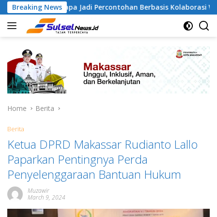
Skip
mangapa Jadi Percontohan Berbasis Kolaborasi Warga
Breaking News
to
content
Home
Berita
Berita
Ketua DPRD Makassar Rudianto Lallo
Paparkan Pentingnya Perda
Penyelenggaraan Bantuan Hukum
Muzawir
March 9, 2024