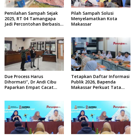
Pemilahan Sampah Sejak
Pilah Sampah Solusi
2025, RT 04 Tamangapa
Menyelamatkan Kota
Jadi Percontohan Berbasis
Makassar
Kolaborasi Warga
Due Process Harus
Tetapkan Daftar Informasi
Dihormati”, Dr Andi Cibu
Publik 2026, Bapenda
Paparkan Empat Cacat
Makassar Perkuat Tata
Yuridis PTDH ASN Morowali
Kelola Keterbukaan
Informasi