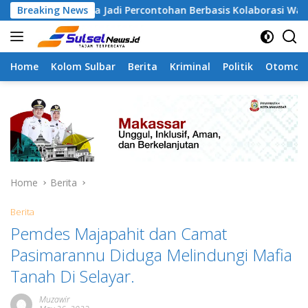
Skip
mangapa Jadi Percontohan Berbasis Kolaborasi Warga
Breaking News
to
content
Home
Kolom Sulbar
Berita
Kriminal
Politik
Otomoti
Home
Berita
Berita
Pemdes Majapahit dan Camat
Pasimarannu Diduga Melindungi Mafia
Tanah Di Selayar.
Muzawir