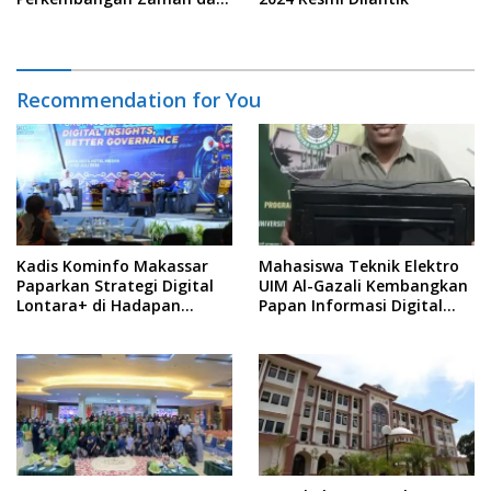
Kebutuhan Pengguna
Lulusan Pendidikan Tinggi
Recommendation for You
Kadis Kominfo Makassar
Mahasiswa Teknik Elektro
Paparkan Strategi Digital
UIM Al-Gazali Kembangkan
Lontara+ di Hadapan
Papan Informasi Digital
Diskominfo se-Indonesia
Berbasis Raspberry Pi