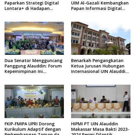
Paparkan Strategi Digital
UIM Al-Gazali Kembangkan
Lontara+ di Hadapan
Papan Informasi Digital
Diskominfo se-Indonesia
Berbasis Raspberry Pi
Dua Senator Mengguncang
Benarkah Pengangkatan
Panggung Alauddin: Forum
Ketua Jurusan Hubungan
Kepemimpinan Ini
Internasional UIN Alauddin
Tegaskan Lahirnya
Melanggar Statuta?
Generasi Pemimpin Baru
Indonesia
FKIP-FMIPA UPRI Dorong
HIPMI PT UIN Alauddin
Kurikulum Adaptif dengan
Makassar Masa Bakti 2023-
Perkembangan Zaman dan
2024 Resmi Dilantik