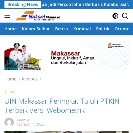
Skip
mangapa Jadi Percontohan Berbasis Kolaborasi Warga
Breaking News
to
content
Home
Kolom Sulbar
Berita
Kriminal
Politik
Otomoti
Home
Kampus
Kampus
UIN Makassar Peringkat Tujuh PTKIN
Terbaik Versi Webometrik
Muzawir
February 1, 2023