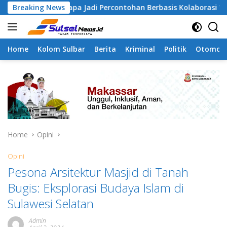
Skip
angapa Jadi Percontohan Berbasis Kolaborasi Warga
Breaking News
P
to
content
Home
Kolom Sulbar
Berita
Kriminal
Politik
Otomoti
Home
Opini
Opini
Pesona Arsitektur Masjid di Tanah
Bugis: Eksplorasi Budaya Islam di
Sulawesi Selatan
Admin